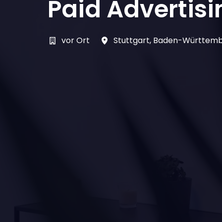
Paid Advertis
vor Ort
Stuttgart
,
Baden-Württem