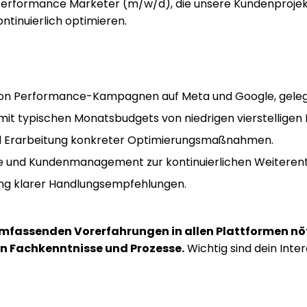
Performance Marketer (m/w/d), die unsere Kundenproje
inuierlich optimieren.
on Performance-Kampagnen auf Meta und Google, gelegen
it typischen Monatsbudgets von niedrigen vierstelligen
 Erarbeitung konkreter Optimierungsmaßnahmen.
ie und Kundenmanagement zur kontinuierlichen Weitere
tung klarer Handlungsempfehlungen.
e umfassenden Vorerfahrungen in allen Plattformen nö
gen Fachkenntnisse und Prozesse.
Wichtig sind dein Int